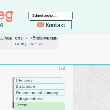
ULINGE
OGS
FÖRDERVEREIN
Ganztag
der KGS
A
A
A
Elternbriefe
Busfahrpläne
Ferientermine und -betreuung
Schulgottesdienste
Termine