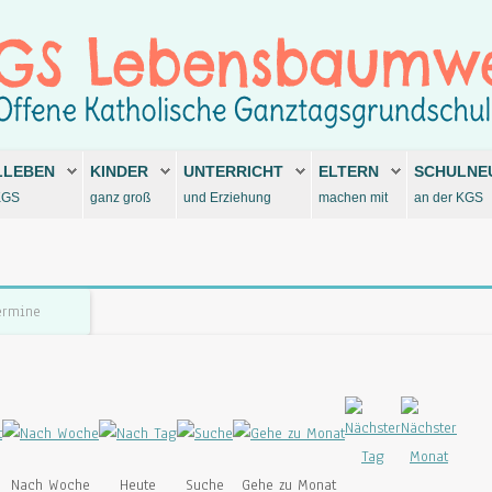
LLEBEN
KINDER
UNTERRICHT
ELTERN
SCHULNE
KGS
ganz groß
und Erziehung
machen mit
an der KGS
ermine
Nach Woche
Heute
Suche
Gehe zu Monat